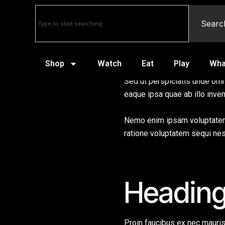
Searc
Shop
Watch
Eat
Play
Wha
Sed ut perspiciatis unde omn
eaque ipsa quae ab illo inven
Nemo enim ipsam voluptatem q
ratione voluptatem sequi nes
Heading
Proin faucibus ex nec mauri