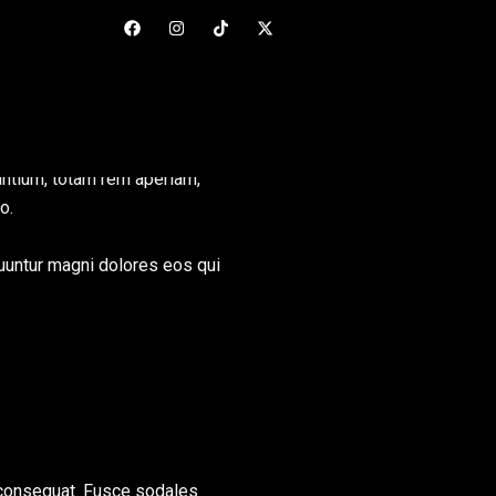
antium, totam rem aperiam,
o.
uuntur magni dolores eos qui
 consequat. Fusce sodales