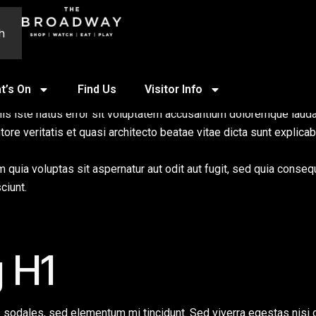
h
t’s On
Find Us
Visitor Info
is iste natus error sit voluptatem accusantium doloremque laud
tore veritatis et quasi architecto beatae vitae dicta sunt explicab
uia voluptas sit aspernatur aut odit aut fugit, sed quia conseq
ciunt.
 H1
s sodales, sed elementum mi tincidunt. Sed viverra egestas nisi